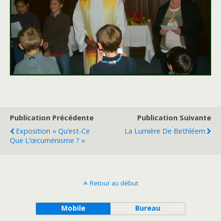
Publication Précédente
Publication Suivante
Exposition « Qu’est-Ce
La Lumière De Bethléem
Que L’œcuménisme ? »
Retour au début
Mobile
Bureau