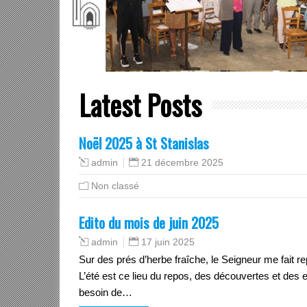
Latest Posts
Noël 2025 à St Stanislas
21 décembre 2025
admin
Non classé
Edito du mois de juin 2025
17 juin 2025
admin
Sur des prés d’herbe fraîche, le Seigneur me fait r
L’été est ce lieu du repos, des découvertes et des 
besoin de…