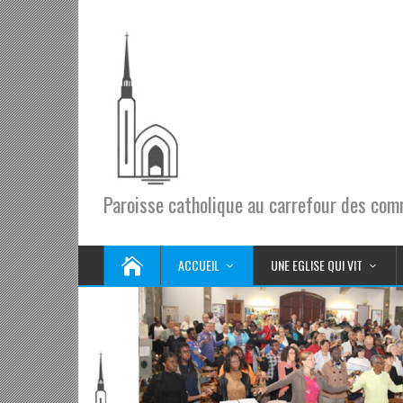
Paroisse catholique au carrefour des co
ACCUEIL
UNE EGLISE QUI VIT