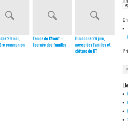
Il
Ch
che 26 mai,
Temps de l’Avent –
Dimanche 26 juin,
Premi
ère communion
Journée des familles
messe des familles et
des e
Pr
clôture du KT
Li