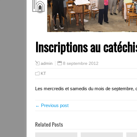
Inscriptions au catéch
8 septembre 2012
admin
KT
Les mercredis et samedis du mois de septembre, de 
← Previous post
Related Posts