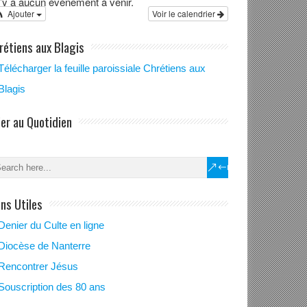
 n’y a aucun évènement à venir.
Ajouter
Voir le calendrier
rétiens aux Blagis
Télécharger la feuille paroissiale Chrétiens aux
Blagis
ère communion
nfants du KT
ier au Quotidien
ens Utiles
Denier du Culte en ligne
Diocèse de Nanterre
Rencontrer Jésus
Souscription des 80 ans