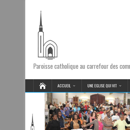
Paroisse catholique au carrefour des co
ACCUEIL
UNE EGLISE QUI VIT