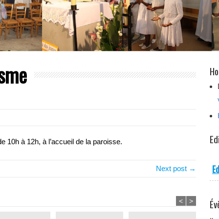
isme
Ho
Ed
10h à 12h, à l’accueil de la paroisse.
Ed
Next post →
<
>
Év