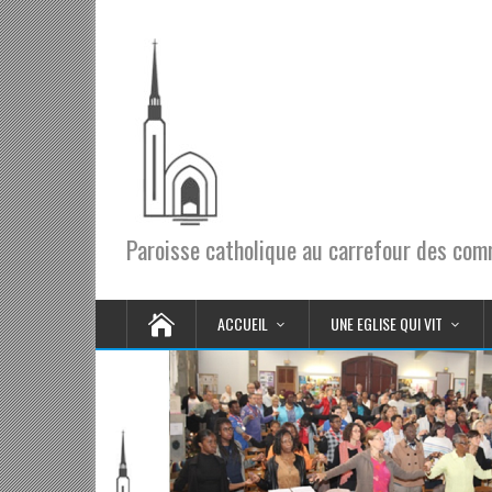
Paroisse catholique au carrefour des co
ACCUEIL
UNE EGLISE QUI VIT