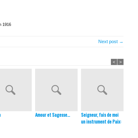
n 1916
Next post →
<
>
n
Amour et Sagesse…
Seigneur, fais de moi
Trois 
un instrument de Paix:
Carê