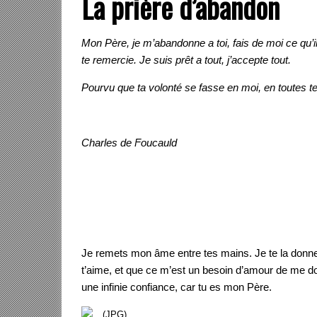
La prière d’abandon
Mon Père, je m’abandonne a toi, fais de moi ce qu’il
te remercie. Je suis prêt a tout, j’accepte tout.
Pourvu que ta volonté se fasse en moi, en toutes te
Charles de Foucauld
Je remets mon âme entre tes mains. Je te la donne
t’aime, et que ce m’est un besoin d’amour de me 
une infinie confiance, car tu es mon Père.