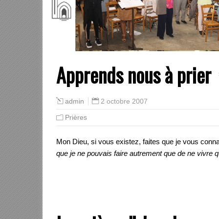
Apprends nous à prier
2 octobre 2007
admin
Prières
Mon Dieu, si vous existez, faites que je vous conna
que je ne pouvais faire autrement que de ne vivre q