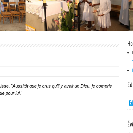
Ho
Ed
isse. "
Aussitôt que je crus qu’il y avait un Dieu, je compris
ue pour lui
."
Ed
Év