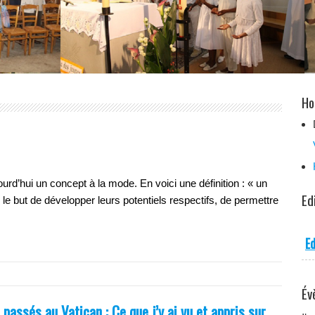
Ho
urd’hui un concept à la mode. En voici une définition : « un
Ed
but de développer leurs potentiels respectifs, de permettre
Ed
Év
passés au Vatican : Ce que j’y ai vu et appris sur