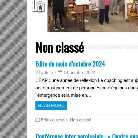
Non classé
Edito du mois d’octobre 2024
14 octobre 2024
admin
L’EAP : une année de réflexion Le coaching est aujo
accompagnement de personnes ou d’équipes dans le 
l’émergence et la mise en…
READ MORE
Edito du mois
,
Non classé
Conférence inter paroissiale : « Quatre ans 