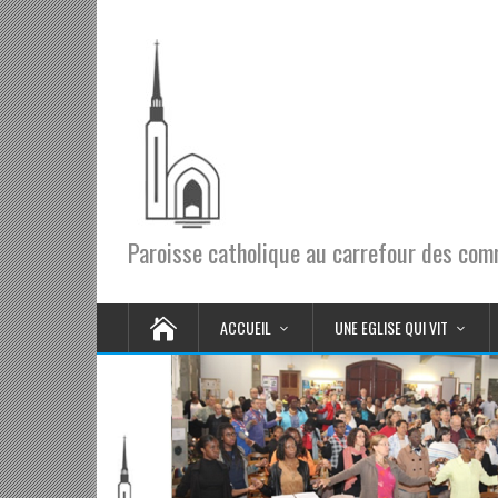
Paroisse catholique au carrefour des co
ACCUEIL
UNE EGLISE QUI VIT