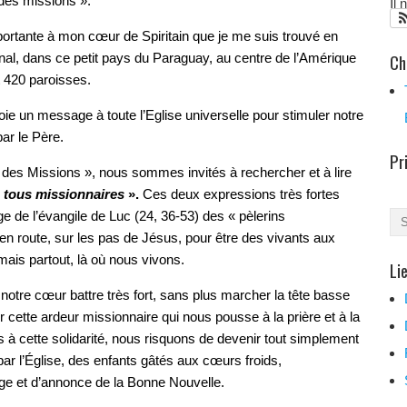
des missions ».
Il
ortante à mon cœur de Spiritain que je me suis trouvé en
Ch
onal, dans ce petit pays du Paraguay, au centre de l’Amérique
t 420 paroisses.
voie un message à toute l’Eglise universelle pour stimuler notre
ar le Père.
Pr
des Missions », nous sommes invités à rechercher et à lire
 tous missionnaires
».
Ces deux expressions très fortes
 de l’évangile de Luc (24, 36-53) des « pèlerins
 route, sur les pas de Jésus, pour être des vivants aux
ais partout, là où nous vivons.
Li
tre cœur battre très fort, sans plus marcher la tête basse
 cette ardeur missionnaire qui nous pousse à la prière et à la
s à cette solidarité, nous risquons de devenir tout simplement
ar l’Église, des enfants gâtés aux cœurs froids,
ge et d’annonce de la Bonne Nouvelle.