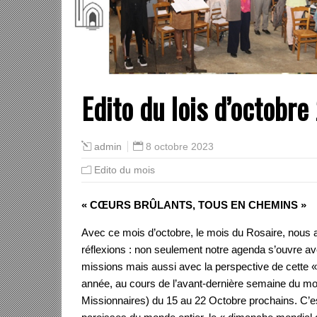
Edito du lois d’octobr
8 octobre 2023
admin
Edito du mois
« CŒURS BRÛLANTS, TOUS EN CHEMINS »
Avec ce mois d’octobre, le mois du Rosaire, nous 
réflexions : non seulement notre agenda s’ouvre av
missions mais aussi avec la perspective de cett
année, au cours de l’avant-dernière semaine du mo
Missionnaires) du 15 au 22 Octobre prochains. C’es