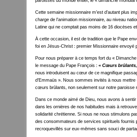
paroisses du monde entier, le « dimanche mondial 
Cette semaine missionnaire m’est d’autant plus imp
charge de l’animation missionnaire, au niveau nati
Latine qui ne comptait pas moins de 16 diocèses e
À cette occasion, il est de tradition que le Pape en
foi en Jésus-Christ : premier Missionnaire envoyé p
Pour nous préparer à ce temps fort du « Dimanche 
le message du Pape François :
«
Cœurs brûlants,
nous introduisent au cœur de ce magnifique passage
d’Emmaüs ». Nous sommes invités à nous mettre en
cœurs brûlants, non seulement sur notre paroisse m
Dans ce monde aimé de Dieu, nous avons à sentir no
dans les ornières de nos habitudes mais à retrouver
solidarité chrétienne. Si nous ne nous stimulons pa
des consommateurs de services spirituels fournis p
recroquevillés sur eux-mêmes sans souci de parta