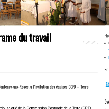
rame du travail
Ho
Ed
Ed
Fontenay-aux-Roses, à l’invitation des équipes CCFD – Terre
Év
do, salarié de la Commission Pastorale de la Terre (CPT),