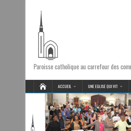
Paroisse catholique au carrefour des co
ACCUEIL
UNE EGLISE QUI VIT