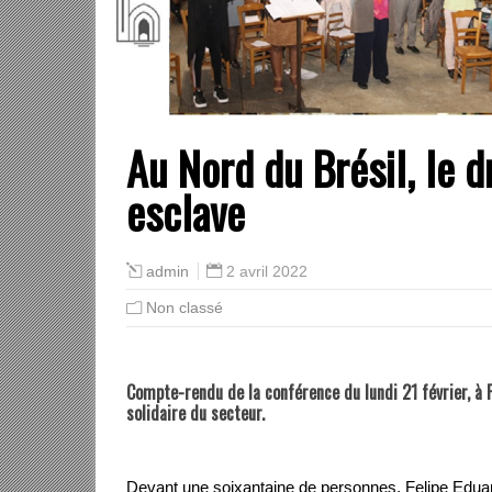
Au Nord du Brésil, le d
esclave
2 avril 2022
admin
Non classé
Compte-rendu de la conférence du lundi 21 février, à 
solidaire du secteur.
Devant une soixantaine de personnes, Felipe Eduar