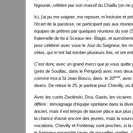
Ngounié, célèbre par son massif du Chaillu (on ne pe
Ici, j’ai pu me soigner, me reposer, m’instruire et 
l’écart de la paroisse, ne participant pas aux réuni
équipes de prêtres par quelques réunions du soir (S
fraternelle de foi à Sceaux-les- Blagis, et aumône
pour célébrer avec vous le Jour du Seigneur, les mess
vélos, qui m’ont fait tomber plusieurs fois, et ont
C’est donc avec un grand merci que je vous quitte
(près de Souillac, dans le Périgord) avec mes deux 
ème
comme moi à St Jean Bosco, dans le 20
, avec
divers. De retour le 25, je partirai pour Chevilly, où i
Avec les curés Zwolinski, Drui, Gasto, les vicaire
différé : témoignage d’équipe spiritaine dans la dive
ancien, mais il est temps de laisser place aux plus
la chance d’avoir encore des jeunes, mais la source
vocations. Chevilly et Fontenay sont proches, si la
le Seigneur ensemble (avec de nouvelles oreilles, j