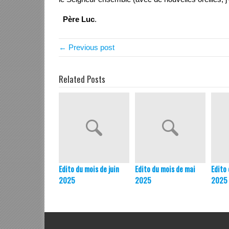
Père Luc
.
← Previous post
Related Posts
Edito du mois de juin
Edito du mois de mai
Edito 
2025
2025
2025