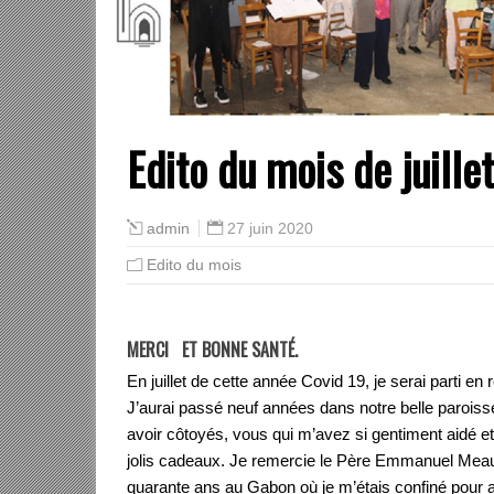
Edito du mois de juill
27 juin 2020
admin
Edito du mois
MERCI ET BONNE SANTÉ.
En juillet de cette année Covid 19, je serai parti en
J’aurai passé neuf années dans notre belle paroiss
avoir côtoyés, vous qui m’avez si gentiment aidé et
jolis cadeaux. Je remercie le Père Emmanuel Meaud
quarante ans au Gabon où je m’étais confiné pour a