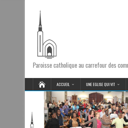
Paroisse catholique au carrefour des co
ACCUEIL
UNE EGLISE QUI VIT