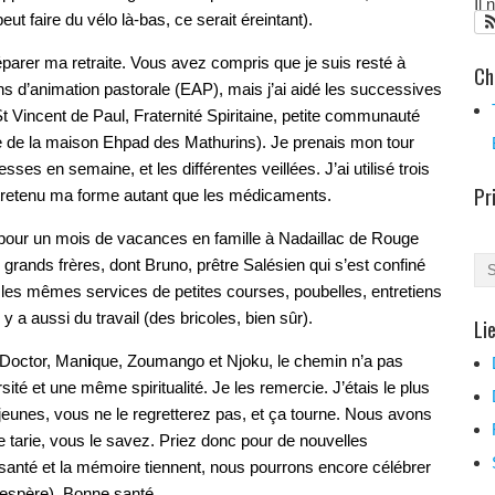
Il
ut faire du vélo là-bas, ce serait éreintant).
préparer ma retraite. Vous avez compris que je suis resté à
Ch
ons d’animation pastorale (EAP), mais j’ai aidé les successives
t Vincent de Paul, Fraternité Spiritaine, petite communauté
rie de la maison Ehpad des Mathurins). Je prenais mon tour
es en semaine, et les différentes veillées. J’ai utilisé trois
Pr
 entretenu ma forme autant que les médicaments.
 pour un mois de vacances en famille à Nadaillac de Rouge
grands frères, dont Bruno, prêtre Salésien qui s’est confiné
 les mêmes services de petites courses, poubelles, entretiens
l y a aussi du travail (des bricoles, bien sûr).
Li
s Doctor, Man
i
que, Zoumango et Njoku, le chemin n’a pas
rsité et une même spiritualité. Je les remercie. J’étais le plus
 jeunes, vous ne le regretterez pas, et ça tourne. Nous avons
 tarie, vous le savez. Priez donc pour de nouvelles
 santé et la mémoire tiennent, nous pourrons encore célébrer
’espère). Bonne santé.