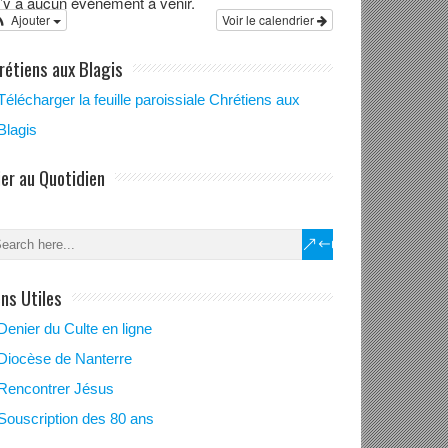
 n’y a aucun évènement à venir.
Ajouter
Voir le calendrier
rétiens aux Blagis
Télécharger la feuille paroissiale Chrétiens aux
Blagis
ier au Quotidien
ration aux
mes des jeunes.
ens Utiles
Denier du Culte en ligne
Diocèse de Nanterre
Rencontrer Jésus
Souscription des 80 ans