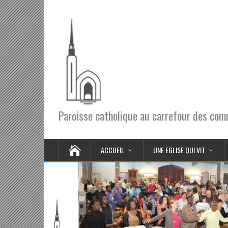
Paroisse catholique au carrefour des co
ACCUEIL
UNE EGLISE QUI VIT