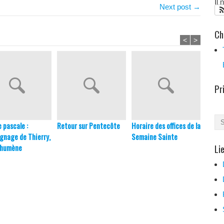
Il
Next post →
Ch
<
>
Pr
e pascale :
Retour sur Pentecôte
Horaire des offices de la
Prépa
gnage de Thierry,
Semaine Sainte
Baptê
Li
chumène