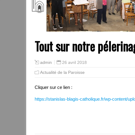
Tout sur notre pélerin
26 avril 2018
admin
Actualité de la Paroisse
Cliquer sur ce lien :
https://stanislas-blagis-catholique.fr/wp-content