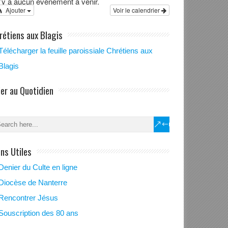
 n’y a aucun évènement à venir.
Ajouter
Voir le calendrier
rétiens aux Blagis
Télécharger la feuille paroissiale Chrétiens aux
Blagis
ier au Quotidien
ens Utiles
Denier du Culte en ligne
Diocèse de Nanterre
Rencontrer Jésus
ration aux
Souscription des 80 ans
mes des jeunes.