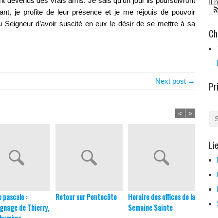
nt devenus des vrais amis. Je sais qu’un jour ils poursuivront
Il
dant, je profite de leur présence et je me réjouis de pouvoir
u Seigneur d’avoir suscité en eux le désir de se mettre à sa
Ch
Next post →
Pr
<
>
Li
e pascale :
Retour sur Pentecôte
Horaire des offices de la
Prépa
gnage de Thierry,
Semaine Sainte
Baptê