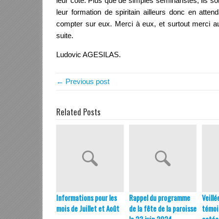
leur côté. Plus que de simples séminaristes, ils so
leur formation de spiritain ailleurs donc en atten
compter sur eux. Merci à eux, et surtout merci a
suite.
Ludovic AGESILAS.
← Previous post
Related Posts
Informations pour les
Rappel du programme
Veillé
mois de Juillet et Août
de la fête de la paroisse
témoi