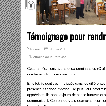
Témoignage pour rendr
31 mai 2015
admin
Actualité de la Paroisse
Cette année, nous avons deux séminaristes (Olaf e
une bénédiction pour nous tous.
En effet, ils sont très impliqués dans les différen
présence est donc motrice. De plus, leur déterminati
appréciées. Ils sont toujours de bonne humeur et sou
communicatif. Ce sont de vrais exemples pour nou