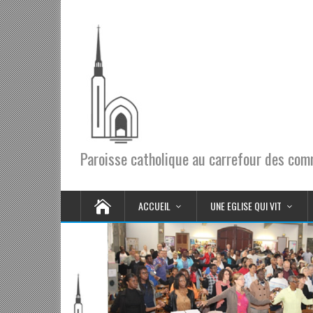
Paroisse catholique au carrefour des co
ACCUEIL
UNE EGLISE QUI VIT