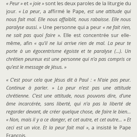
« Peur »
et
« joie »
sont les deux paroles de la liturgie du
jour.
« La peur
, a affirmé le Pape,
est une attitude qui
nous fait mal. Elle nous affaiblit, nous rabaisse. Elle nous
paralyse aussi. »
Une personne qui a peur
« ne fait rien,
ne sait pas quoi faire ».
Elle est concentrée sur elle-
même, afin
« qu’il ne lui arrive rien de mal. La peur te
porte à un égocentrisme égoïste et te paralyse (…). Un
chrétien peureux est une personne qui n’a pas compris ce
qu’est le message de Jésus. »
« C’est pour cela que Jésus dit à Paul : « N’aie pas peur.
Continue à parler. » La peur n’est pas une attitude
chrétienne. C’est une attitude, nous pouvons dire, d’une
âme incarcérée, sans liberté, qui n’a pas la liberté de
regarder devant, de créer quelque chose, de faire le bien…
« Non, mais il y a ce danger, et cet autre, et cet autre… » Et
ceci est un vice. Et la peur fait mal »
, a insisté le Pape
François.