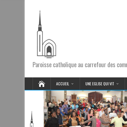
Paroisse catholique au carrefour des co
ACCUEIL
UNE EGLISE QUI VIT