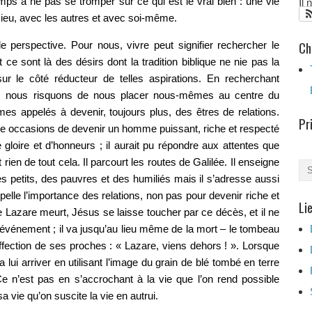
Il
ps à ne pas se tromper sur ce qui est le vrai bien : une vie
Dieu, avec les autres et avec soi-même.
Ch
le perspective. Pour nous, vivre peut signifier rechercher le
ce sont là des désirs dont la tradition biblique ne nie pas la
e sur le côté réducteur de telles aspirations. En recherchant
lle, nous risquons de nous placer nous-mêmes au centre du
s appelés à devenir, toujours plus, des êtres de relations.
Pr
ille occasions de devenir un homme puissant, riche et respecté
gloire et d’honneurs ; il aurait pu répondre aux attentes que
 rien de tout cela. Il parcourt les routes de Galilée. Il enseigne
des petits, des pauvres et des humiliés mais il s’adresse aussi
ppelle l’importance des relations, non pas pour devenir riche et
Li
e Lazare meurt, Jésus se laisse toucher par ce décès, et il ne
t événement ; il va jusqu’au lieu même de la mort – le tombeau
ffection de ses proches : « Lazare, viens dehors ! ». Lorsque
lui arriver en utilisant l’image du grain de blé tombé en terre
Ce n’est pas en s’accrochant à la vie que l’on rend possible
sa vie qu’on suscite la vie en autrui.