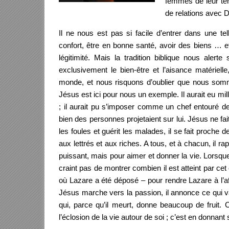
femmes de leur tem
de relations avec 
Il ne nous est pas si facile d’entrer dans une tel
confort, être en bonne santé, avoir des biens … et 
légitimité. Mais la tradition biblique nous alert
exclusivement le bien-être et l’aisance matérie
monde, et nous risquons d’oublier que nous somme
Jésus est ici pour nous un exemple. Il aurait eu m
; il aurait pu s’imposer comme un chef entouré de 
bien des personnes projetaient sur lui. Jésus ne fait
les foules et guérit les malades, il se fait proche 
aux lettrés et aux riches. A tous, et à chacun, il ra
puissant, mais pour aimer et donner la vie. Lorsqu
craint pas de montrer combien il est atteint par ce
où Lazare a été déposé – pour rendre Lazare à l’a
Jésus marche vers la passion, il annonce ce qui va 
qui, parce qu’il meurt, donne beaucoup de fruit. 
l’éclosion de la vie autour de soi ; c’est en donnant 