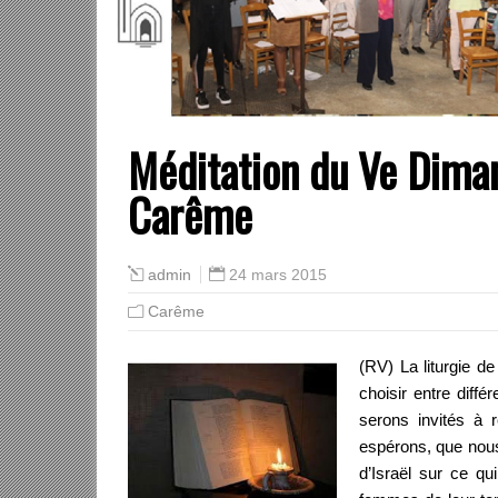
Méditation du Ve Dima
Carême
24 mars 2015
admin
Carême
(RV) La liturgie 
choisir entre diffé
serons invités à 
espérons, que nous 
d’Israël sur ce qu