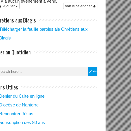
 n’y a aucun évènement à venir.
Ajouter
Voir le calendrier
rétiens aux Blagis
Télécharger la feuille paroissiale Chrétiens aux
Blagis
ier au Quotidien
ens Utiles
Denier du Culte en ligne
Diocèse de Nanterre
ration aux
Rencontrer Jésus
mes des jeunes.
Souscription des 80 ans