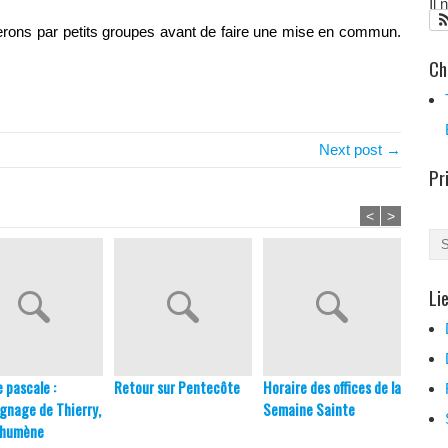
Il
gerons par petits groupes avant de faire une mise en commun.
Ch
Next post →
Pr
<
>
Li
e pascale :
Retour sur Pentecôte
Horaire des offices de la
Prépa
gnage de Thierry,
Semaine Sainte
Baptê
chumène