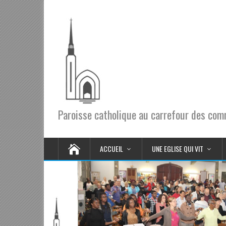
Paroisse catholique au carrefour des co
ACCUEIL
UNE EGLISE QUI VIT