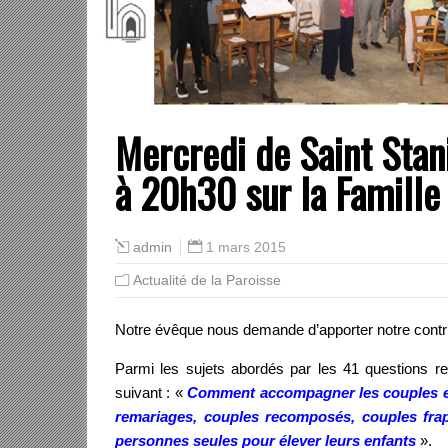
Mercredi de Saint Stan
à 20h30 sur la Famille
1 mars 2015
admin
Actualité de la Paroisse
Notre évêque nous demande d’apporter notre contr
Parmi les sujets abordés par les 41 questions r
suivant : «
Comment accompagner les couples et l
remariages, couples recomposés, couples frapp
personnes seules pour élever leurs enfants
».