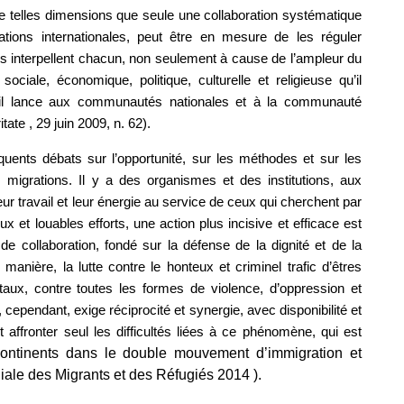
 telles dimensions que seule une collaboration systématique
sations internationales, peut être en mesure de les réguler
ons interpellent chacun, non seulement à cause de l’ampleur du
ale, économique, politique, culturelle et religieuse qu’il
’il lance aux communautés nationales et à la communauté
tate , 29 juin 2009, n. 62).
équents débats sur l’opportunité, sur les méthodes et sur les
migrations. Il y a des organismes et des institutions, aux
 leur travail et leur énergie au service de ceux qui cherchent par
x et louables efforts, une action plus incisive et efficace est
de collaboration, fondé sur la défense de la dignité et de la
anière, la lutte contre le honteux et criminel trafic d’êtres
taux, contre toutes les formes de violence, d’oppression et
 cependant, exige réciprocité et synergie, avec disponibilité et
affronter seul les difficultés liées à ce phénomène, qui est
continents dans le double mouvement d’immigration et
ale des Migrants et des Réfugiés 2014 ).