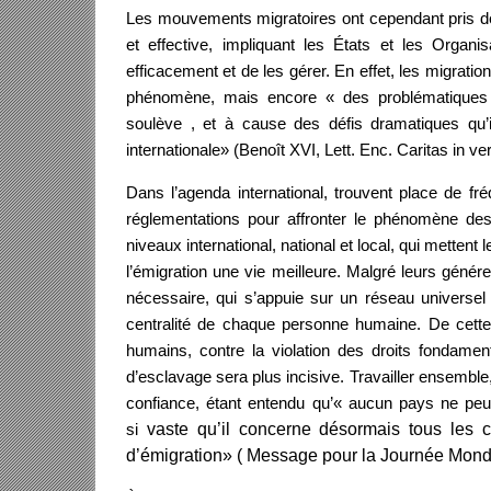
Les mouvements migratoires ont cependant pris de
et effective, impliquant les États et les Organi
efficacement et de les gérer. En effet, les migrati
phénomène, mais encore « des problématiques soci
soulève , et à cause des défis dramatiques qu
internationale» (Benoît XVI, Lett. Enc. Caritas in veri
Dans l’agenda international, trouvent place de fr
réglementations pour affronter le phénomène des 
niveaux international, national et local, qui mettent
l’émigration une vie meilleure. Malgré leurs généreu
nécessaire, qui s’appuie sur un réseau universel 
centralité de chaque personne humaine. De cette m
humains, contre la violation des droits fondamen
d’esclavage sera plus incisive. Travailler ensemble,
confiance, étant entendu qu’« aucun pays ne peut 
si
vaste qu’il concerne désormais tous les 
d’émigration» ( Message pour la Journée Mondi