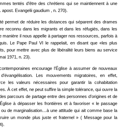
mmes tentés d’être des chrétiens qui se maintiennent à une
 apost. Evangelii gaudium , n. 270).
rité permet de réduire les distances qui séparent des drames
tre reconnu dans les migrants et dans les réfugiés, dans les
e manière il nous appelle à partager nos ressources, parfois à
uis. Le Pape Paul VI le rappelait, en disant que «les plus
ts, pour mettre avec plus de libéralité leurs biens au service
mai 1971, n. 23).
tés contemporaines encourage l’Église à assumer de nouveaux
’évangélisation. Les mouvements migratoires, en effet,
ce les valeurs nécessaires pour garantir la cohabitation
. À cet effet, ne peut suffire la simple tolérance, qui ouvre la
 des parcours de partage entre des personnes d’origines et de
 l’Église à dépasser les frontières et à favoriser « le passage
êt ou de marginalisation…à une attitude qui ait comme base la
struire un monde plus juste et fraternel » ( Message pour la
4).