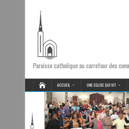
Paroisse catholique au carrefour des co
ACCUEIL
UNE EGLISE QUI VIT