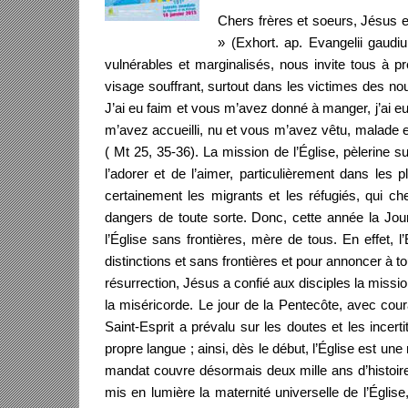
Chers frères et soeurs, Jésus e
» (Exhort. ap. Evangelii gaudiu
vulnérables et marginalisés, nous invite tous à p
visage souffrant, surtout dans les victimes des no
J’ai eu faim et vous m’avez donné à manger, j’ai eu
m’avez accueilli, nu et vous m’avez vêtu, malade e
( Mt 25, 35-36). La mission de l’Église, pèlerine s
l’adorer et de l’aimer, particulièrement dans le
certainement les migrants et les réfugiés, qui c
dangers de toute sorte. Donc, cette année la Jo
l’Église sans frontières, mère de tous. En effet, 
distinctions et sans frontières et pour annoncer à t
résurrection, Jésus a confié aux disciples la missio
la miséricorde. Le jour de la Pentecôte, avec cour
Saint-Esprit a prévalu sur les doutes et les ince
propre langue ; ainsi, dès le début, l’Église est un
mandat couvre désormais deux mille ans d’histoire
mis en lumière la maternité universelle de l’Églis