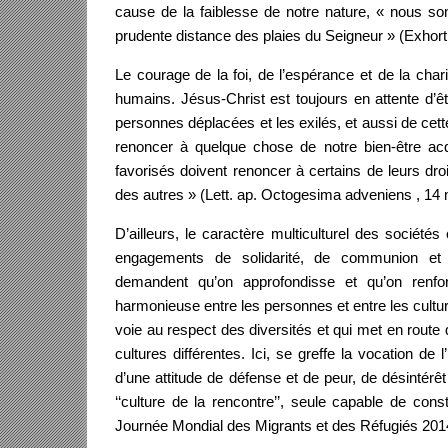
cause de la faiblesse de notre nature, « nous so
prudente distance des plaies du Seigneur » (Exhort.
Le courage de la foi, de l’espérance et de la cha
humains. Jésus-Christ est toujours en attente d’ê
personnes déplacées et les exilés, et aussi de cett
renoncer à quelque chose de notre bien-être acq
favorisés doivent renoncer à certains de leurs droi
des autres » (Lett. ap. Octogesima adveniens , 14 
D’ailleurs, le caractère multiculturel des socié
engagements de solidarité, de communion et d
demandent qu’on approfondisse et qu’on renfor
harmonieuse entre les personnes et entre les cultures
voie au respect des diversités et qui met en route
cultures différentes. Ici, se greffe la vocation de
d’une attitude de défense et de peur, de désintér
‘‘culture de la rencontre’’, seule capable de con
Journée Mondial des Migrants et des Réfugiés 201