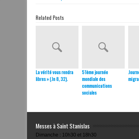
Related Posts
La vérité vous rendra
51ème journée
Journ
libres » (Jn 8, 32).
mondiale des
migra
communications
sociales
Messes à Saint Stanislas
Dimanche : 10h30 et 18h30