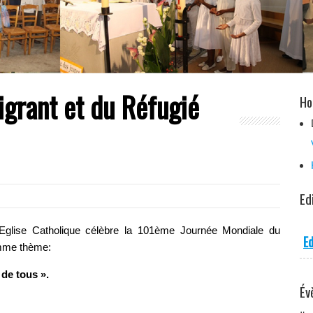
grant et du Réfugié
Ho
Ed
’Eglise Catholique célèbre la 101ème Journée Mondiale du
Ed
omme thème:
 de tous ».
Év