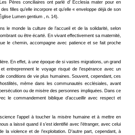
Les Pères conciliaires ont parlé d’ Ecclesia mater pour en
et des filles qu’elle incorpore et qu’elle « enveloppe déjà de son
Église Lumen gentium , n. 14).
ns le monde la culture de l’accueil et de la solidarité, selon
ncombrant ou être écarté. En vivant effectivement sa maternité,
ique le chemin, accompagne avec patience et se fait proche
ulière. En effet, à une époque de si vastes migrations, un grand
e et entreprennent le voyage risqué de l’espérance avec un
e de conditions de vie plus humaines. Souvent, cependant, ces
hostilités, même dans les communautés ecclésiales, avant
persécution ou de misère des personnes impliquées. Dans ce
avec le commandement biblique d’accueillir avec respect et
science l’appel à toucher la misère humaine et à mettre en
 a laissé quand il s’est identifié avec l’étranger, avec celui
e la violence et de l’exploitation. D’autre part, cependant, à