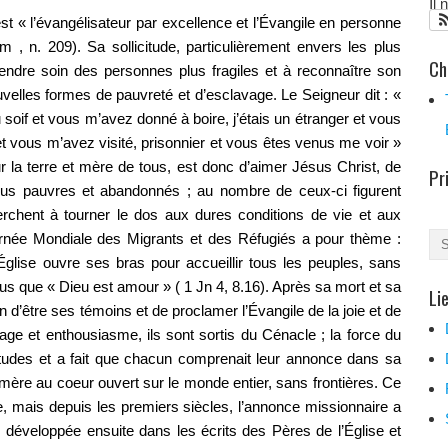
Il
st « l’évangélisateur par excellence et l’Évangile en personne
m , n. 209). Sa sollicitude, particulièrement envers les plus
Ch
rendre soin des personnes plus fragiles et à reconnaître son
uvelles formes de pauvreté et d’esclavage. Le Seigneur dit : «
 soif et vous m’avez donné à boire, j’étais un étranger et vous
t vous m’avez visité, prisonnier et vous êtes venus me voir »
ur la terre et mère de tous, est donc d’aimer Jésus Christ, de
Pr
s plus pauvres et abandonnés ; au nombre de ceux-ci figurent
herchent à tourner le dos aux dures conditions de vie et aux
urnée Mondiale des Migrants et des Réfugiés a pour thème :
l’Église ouvre ses bras pour accueillir tous les peuples, sans
ous que « Dieu est amour » ( 1 Jn 4, 8.16). Après sa mort et sa
Li
n d’être ses témoins et de proclamer l’Évangile de la joie et de
age et enthousiasme, ils sont sortis du Cénacle ; la force du
rtitudes et a fait que chacun comprenait leur annonce dans sa
e mère au coeur ouvert sur le monde entier, sans frontières. Ce
, mais depuis les premiers siècles, l’annonce missionnaire a
e, développée ensuite dans les écrits des Pères de l’Église et