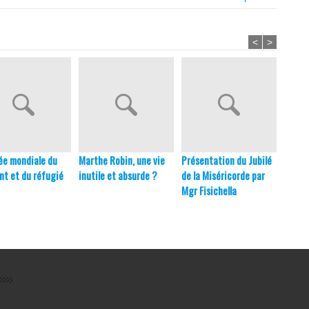
<
>
ée mondiale du
Marthe Robin, une vie
Présentation du Jubilé
Saint
nt et du réfugié
inutile et absurde ?
de la Miséricorde par
Narek
Mgr Fisichella
de l’E