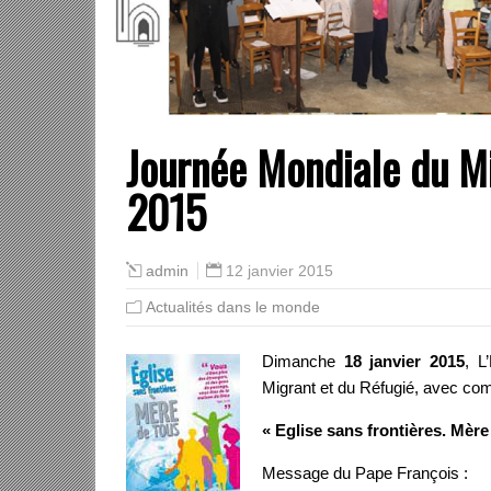
Journée Mondiale du Mi
2015
12 janvier 2015
admin
Actualités dans le monde
Dimanche
18 janvier 2015
, L
Migrant et du Réfugié, avec c
« Eglise sans frontières. Mère
Message du Pape François :