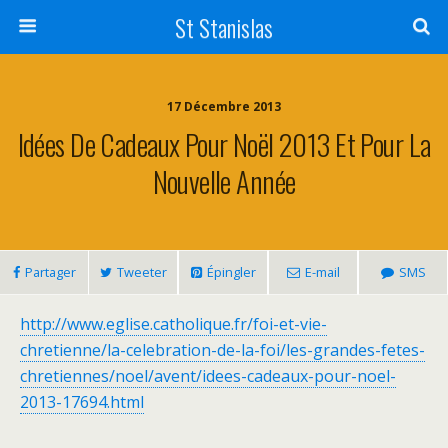
St Stanislas
17 Décembre 2013
Idées De Cadeaux Pour Noël 2013 Et Pour La
Nouvelle Année
Partager
Tweeter
Épingler
E-mail
SMS
http://www.eglise.catholique.fr/foi-et-vie-
chretienne/la-celebration-de-la-foi/les-grandes-fetes-
chretiennes/noel/avent/idees-cadeaux-pour-noel-
2013-17694.html