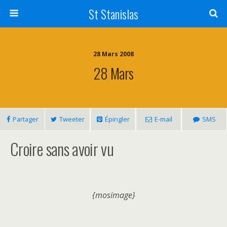
St Stanislas
28 Mars 2008
28 Mars
Partager
Tweeter
Épingler
E-mail
SMS
Croire sans avoir vu
{mosimage}