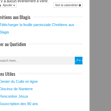
 n’y a aucun évènement à venir.
Ajouter
Voir le calendrier
rétiens aux Blagis
Télécharger la feuille paroissiale Chrétiens aux
Blagis
ier au Quotidien
du mois de
bre 2024
ens Utiles
Denier du Culte en ligne
Diocèse de Nanterre
Rencontrer Jésus
Souscription des 80 ans