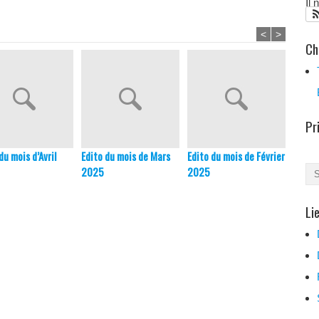
Il
<
>
Ch
Pr
du mois d’Avril
Edito du mois de Mars
Edito du mois de Février
Edito 
2025
2025
Décem
Li