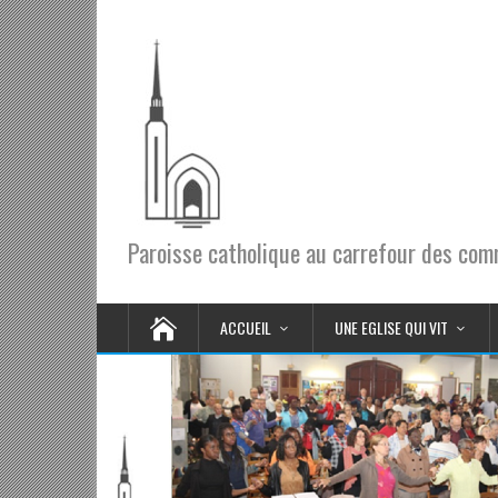
Paroisse catholique au carrefour des co
ACCUEIL
UNE EGLISE QUI VIT