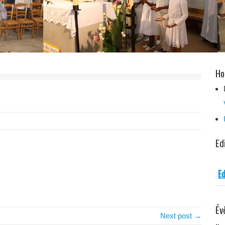
Ho
Ed
Ed
Év
Next post →